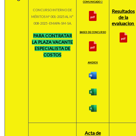
COMUNICADO
2
CONCURSO INTERNO DE
Resultados
de la
MÉRITOS Nº 001-2025 AL N°
evaluacion
008-2025 -EMAPA-SM-SA.
BASES DE CONCURSO
PARA CONTRATAR
LA PLAZA VACANTE
ESPECIALISTA DE
COSTOS
ANEXOS
Acta de