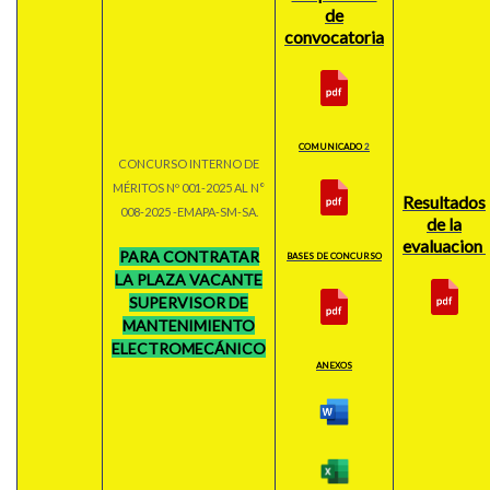
de
convocatoria
COMUNICADO
2
CONCURSO INTERNO DE
MÉRITOS Nº 001-2025 AL N°
Resultados
008-2025 -EMAPA-SM-SA.
de la
evaluacion
PARA CONTRATAR
BASES DE CONCURSO
LA PLAZA VACANTE
SUPERVISOR DE
MANTENIMIENTO
ELECTROMECÁNICO
ANEXOS