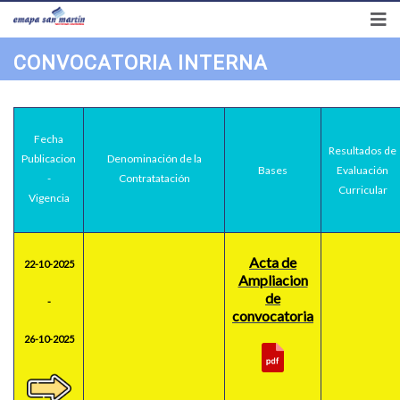
Síguenos en
Preguntas frecuentes
Transparencia
Correo
CONVOCATORIA INTERNA
Fecha
Resultados de
Publicacion
Denominación
de la
Bases
Evaluación
-
Contratatación
Curricular
Vigencia
Acta de
22-10-2025
Ampliacion
de
-
convocatoria
26-10-2025