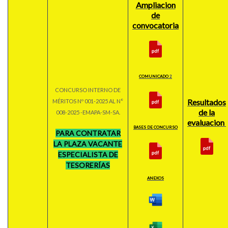
Ampliacion
de
convocatoria
COMUNICADO
2
CONCURSO INTERNO DE
Resultados
MÉRITOS Nº 001-2025 AL N°
de la
008-2025 -EMAPA-SM-SA.
evaluacion
BASES DE CONCURSO
PARA CONTRATAR
LA PLAZA VACANTE
ESPECIALISTA DE
TESORERÍA
S
ANEXOS