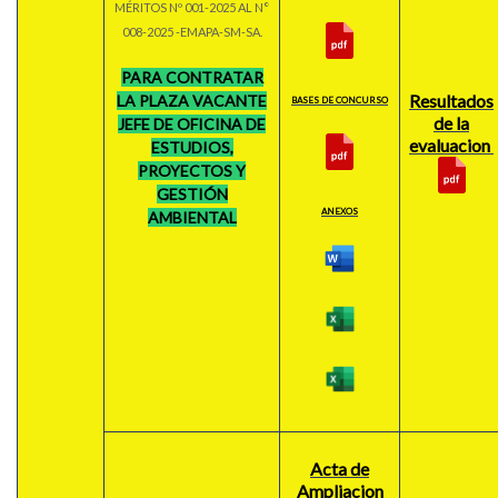
MÉRITOS Nº 001-2025 AL N°
008-2025 -EMAPA-SM-SA.
PARA CONTRATAR
Resultados
LA PLAZA VACANTE
BASES DE CONCURSO
de la
JEFE DE OFICINA DE
evaluacion
ESTUDIOS,
PROYECTOS Y
GESTIÓN
ANEXOS
AMBIENTAL
Acta de
Ampliacion